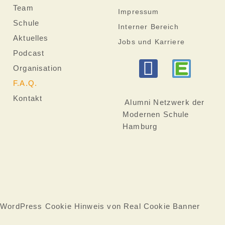
Team
Impressum
Schule
Interner Bereich
Aktuelles
Jobs und Karriere
Podcast
F
Organisation
a
F.A.Q.
Kontakt
c
Alumni Netzwerk der
Modernen Schule
e
Hamburg
b
o
o
© 2019 Created by Jalost-Studios
k
WordPress Cookie Hinweis von Real Cookie Banner
-